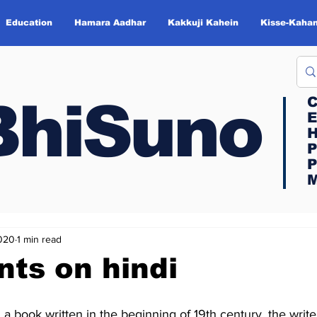
Education
Hamara Aadhar
Kakkuji Kahein
Kisse-Kahan
BhiSuno
BhiSuno
C
C
E
E
H
H
P
P
P
P
M
M
2020
1 min read
ts on hindi
m a book written in the beginning of 19th century. the write