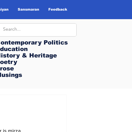
iyan
Sansmaran
Feedback
ontemporary Politics
ontemporary Politics
ducation
ducation
istory & Heritage
istory & Heritage
oetry
oetry
rose
rose
usings
usings
r is mirza 