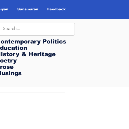
iyan
Sansmaran
Feedback
ontemporary Politics
ontemporary Politics
ducation
ducation
istory & Heritage
istory & Heritage
oetry
oetry
rose
rose
usings
usings