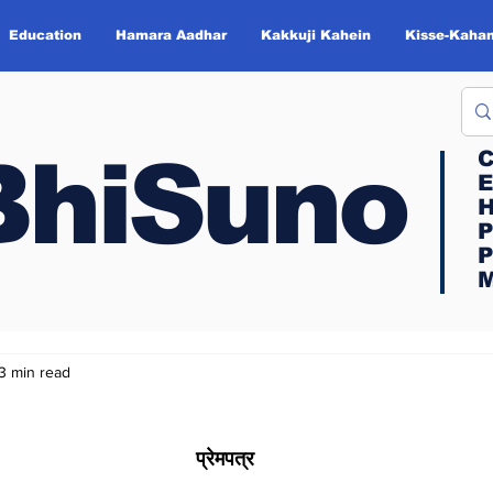
Education
Hamara Aadhar
Kakkuji Kahein
Kisse-Kahan
BhiSuno
BhiSuno
C
C
E
E
H
H
P
P
P
P
M
M
3 min read
प्रेमपत्र