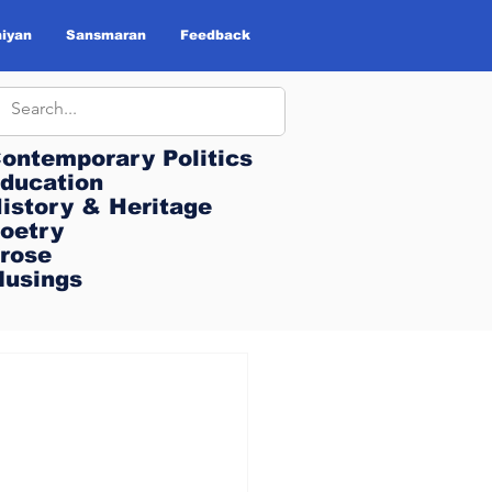
iyan
Sansmaran
Feedback
ontemporary Politics
ontemporary Politics
ducation
ducation
istory & Heritage
istory & Heritage
oetry
oetry
rose
rose
usings
usings