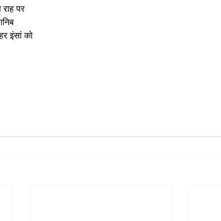
स राह पर
ानिब
हर इंसां को