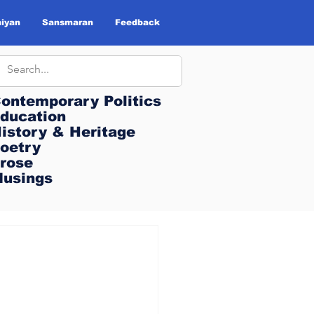
iyan
Sansmaran
Feedback
ontemporary Politics
ontemporary Politics
ducation
ducation
istory & Heritage
istory & Heritage
oetry
oetry
rose
rose
usings
usings