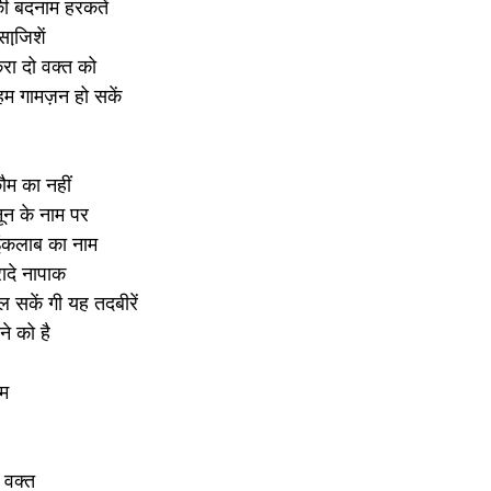
की बदनाम हरकतें
ाजि़शें
रा दो वक्त को
हम गामज़न हो सकें 
ौम का नहीं
नून के नाम पर
इंकलाब का नाम 
रादे नापाक 
 सकें गी यह तदबीरें
ने को है
म 
 वक्त