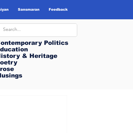
iyan
Sansmaran
Feedback
ontemporary Politics
ontemporary Politics
ducation
ducation
istory & Heritage
istory & Heritage
oetry
oetry
rose
rose
usings
usings