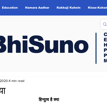
Education
Hamara Aadhar
Kakkuji Kahein
Kisse-Kahan
BhiSuno
BhiSuno
C
C
E
E
H
H
P
P
P
P
M
M
 2020
4 min read
्या
हिन्दुत्व है क्या