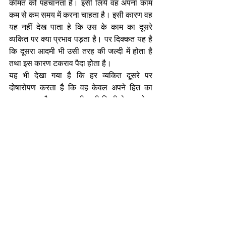
कीमत को पहचानता है। इसी लिये वह अपना काम 
कम से कम समय में करना चाहता है। इसी कारण वह 
यह नहीं देख पाता हे कि उस के काम का दूसरे 
व्यकित पर क्या प्रभाव पड़ता है। पर दिक्कत यह है 
कि दूसरा आदमी भी उसी तरह की जल्दी में होता है 
तथा इस कारण टकराव पैदा होेता है।
यह भी देखा गया है कि हर व्यकित दूसरे पर 
दोषारोपण करता है कि वह केवल अपने हित का 
ध्यान रखता है पर शायद ही कभी किसी ने यह सोचा 
हो कि उस ने दूसरे के हित का कितना ध्यान रखा है। 
यह स्वयं पर केन्द्रित विचारधारा वर्तमान स्थिति के 
लिये उत्तरदायी है।
आज का युग प्रतियोगिता का युग है या यूं कहिये कि 
यह प्रतिस्पर्द्धा का युग है। सब आगे बढ़ने की होड़ में 
हैं। इस में यह भी कहा जाता है कि जब ऊपर वाले 
को नीचे नहीं खींचे गे तो अपना ऊपर चढ़ना कठिन 
होगा। पर क्या इस से वांछित लाभ होता है। जब हम 
एक दूसरे के रास्ते में आते हैं तो फलस्वरूप सभी की 
ही हानि होती है। हम यह समझते हैं कि हम समय 