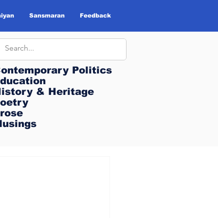
iyan
Sansmaran
Feedback
ontemporary Politics
ontemporary Politics
ducation
ducation
istory & Heritage
istory & Heritage
oetry
oetry
rose
rose
usings
usings