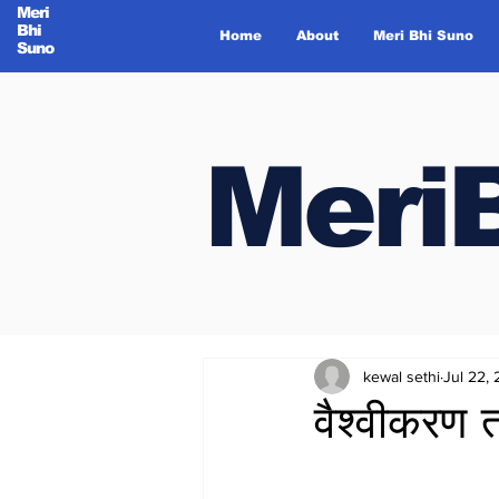
Meri
Bhi
Home
About
Meri Bhi Suno
Suno
Meri
Meri
kewal sethi
Jul 22,
वैश्वीकरण 