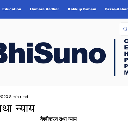
Education
Hamara Aadhar
Kakkuji Kahein
Kisse-Kahan
BhiSuno
BhiSuno
C
C
E
E
H
H
P
P
P
P
M
M
 2020
8 min read
तथा न्याय
वैश्वीकरण तथा न्याय