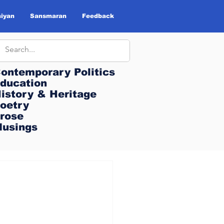
iyan
Sansmaran
Feedback
ontemporary Politics
ontemporary Politics
ducation
ducation
istory & Heritage
istory & Heritage
oetry
oetry
rose
rose
usings
usings