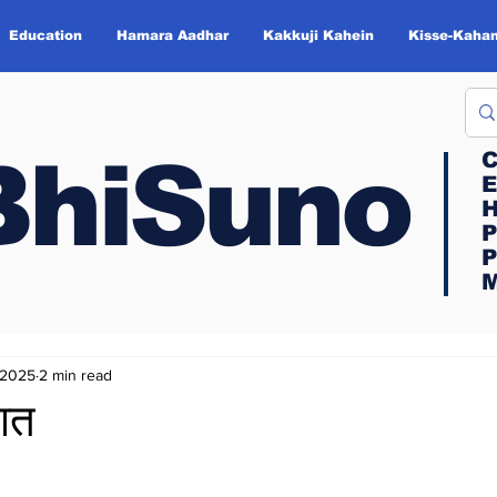
Education
Hamara Aadhar
Kakkuji Kahein
Kisse-Kahan
BhiSuno
BhiSuno
C
C
E
E
H
H
P
P
P
P
M
M
 2025
2 min read
बात