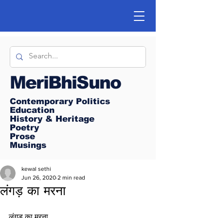
MeriBhiSuno
Contemporary Politics
Education
History & Heritage
Poetry
Prose
Musings
kewal sethi
Jun 26, 2020
2 min read
लंगड़ का मरना
लंगड़ का मरना