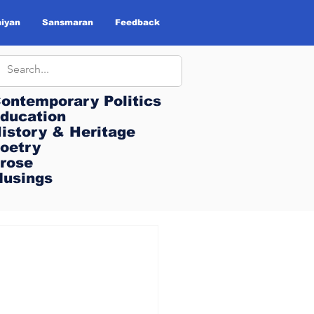
iyan
Sansmaran
Feedback
ontemporary Politics
ontemporary Politics
ducation
ducation
istory & Heritage
istory & Heritage
oetry
oetry
rose
rose
usings
usings