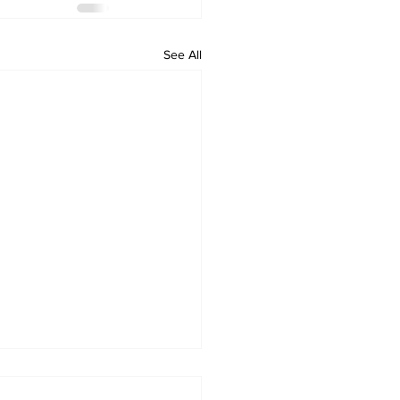
See All
unknown religion-
ichaeanism