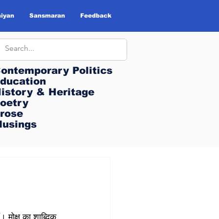
iyan
Sansmaran
Feedback
ontemporary Politics
ontemporary Politics
ducation
ducation
istory & Heritage
istory & Heritage
oetry
oetry
rose
rose
usings
usings
। मोक्ष का ​शाब्दिक 