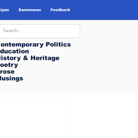
iyan
Sansmaran
Feedback
ontemporary Politics
ontemporary Politics
ducation
ducation
istory & Heritage
istory & Heritage
oetry
oetry
rose
rose
usings
usings