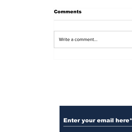
नाम तो याद नहीं
Comments
नाम तो याद नहीं जब मसूरी में 3 जून का
उपस्थिति दी तो वहों कुल मिला कर 105
परिवीक्षाघीन अधिकारी थे। उस समय
Write a comment...
निदेशक का पद रिक्त था तथा उप निदेशक
श्री एम ए एस राजन ही प्रभार में थे। स्पष्ट
ही सभी परिवीक्ष
Subscribe to the B