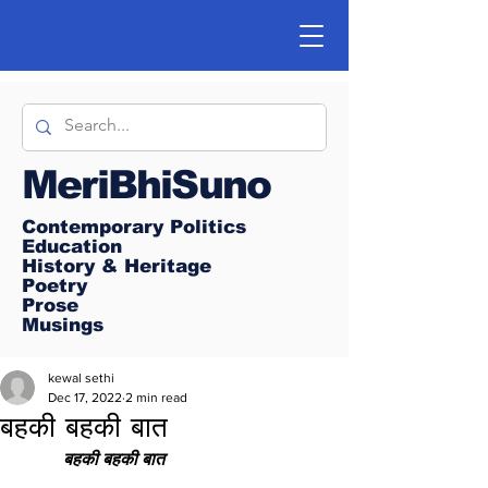
MeriBhiSuno
Contemporary Politics
Education
History & Heritage
Poetry
Prose
Musings
kewal sethi
Dec 17, 2022
2 min read
बहकी बहकी बात
बहकी बहकी बात