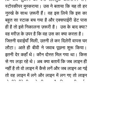
स्टोरकीपर मुस्कराया। उस ने बताया कि यह तो हर 
नुस्खे के साथ ज़रूरी हैं। वह इस लिये कि इस का 
बहुत सा स्टाक बच गया है और एक्सपाईरी डेट पास 
ही है तो इसे निकालना ज़रूरी है।  उस के बाद क्या? 
वह मरीज़ के उपर है कि वह उस का क्या करता है। 
जितनी दवाईयॉं मिली, उतनी ले कर दिलेरी वापस घर 
लौटा। आते ही बीवी ने जवाब पूछना शुरू किया। 
इतनी देर कहॉं थे। कौन दोस्त मिल गया था। किस 
से गप लड़ा रहे थे। अब क्या बतायें कि जब लाइन ही 
नहीं है तो वो लाइन में कैसे लगें और जब लाइन आ गई 
तो वह लाइन में लगे और लाइन में लग गए तो लाइन 
तो धीरे धीरे ही सरके गी न। और फिर दूसरी लाईन 
भी तो थी। और फिर तीसरी भी। बीवी ने कहा कि 
लो, यह टिफन पकड़ों और दफतर जाओ। दिलेरी 
बोला - अभी जल्दी क्या है? इतना थक के आया हूँ, 
अभी ऐसे ही जल्दी थोड़ा जा सकता हूॅं। चायवाय 
पिलाओ। बीवी ने कहा - देर हो जाए गी, फिर मुसीबत 
हो गी। दिलेरी ने कहा - आज देरी का मतलब नहीं 