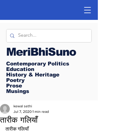
MeriBhiSuno
Contemporary Politics
Education
History & Heritage
Poetry
Prose
Musings
kewal sethi
Jul 7, 2020
1 min read
तारीक गलियाँ
तारीक गलियाँ