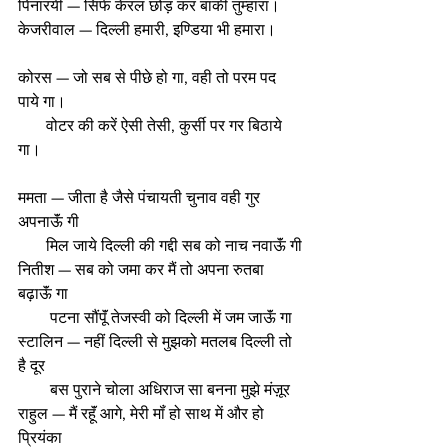
पिनारयी — सिर्फ केरल छोड़ कर बाकी तुम्हारा। 
केजरीवाल — दिल्ली हमारी, इण्डिया भी हमारा।
कोरस — जो सब से पीछे हो गा, वही तो परम पद 
पाये गा। 
       वोटर की करें ऐसी तेसी, कुर्सी पर गर बिठाये 
गा। 
ममता — जीता है जैसे पंचायती चुनाव वही गुर 
अपनाऊॅं गी
       मिल जाये दिल्ली की गद्दी सब को नाच नवाऊॅं गी
नितीश — सब को जमा कर मैं तो अपना रुतबा 
बढ़ाऊॅं गा 
        पटना सौंपूॅं तेजस्वी को दिल्ली में जम जाऊॅं गा 
स्टालिन — नहीं दिल्ली से मुझको मतलब दिल्ली तो 
है दूर 
        बस पुराने चोला अधिराज सा बनना मुझे मंज़ूर 
राहुल — मैं रहूॅं आगे, मेरी मॉं हो साथ में और हो 
प्रियंका 