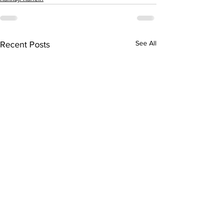
See All
Recent Posts
20 जुलाई की याद में
west bengal e