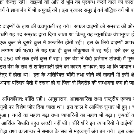
का केन्द्र रही। दाइम्यों की ओर से भूमि का प्रबन्ध करने वाले को कारा
ग ने ज्ञानार्जन में भी अगुवाई की। इस प्रकार समुराई वर्ग बौद्धिक वर्ग भी
ाट दाइम्यों के हाथ की कठपुतली रह गये। सफल दाइम्यों को सम्राट की ओर
 यधपि यह पद सम्राट द्वारा दिया जाता था किन्तु यह न्यूनाधिक वंशानुगत 
क कुल से दूसरे कुल में अन्तरित होती रही। इस के लिये दाइम्यों आपस 
ात लगभग वर्ष 1610 से यह एक ही कुल तोकुगावा में रह गई। इसे इस कुल
250 वर्ष तक इसी कुल में रहा। इस वंश ने येदो (वर्तमान टोक्यो) में मु
े। इस वंश के सब से शक्तिशाली होने का कारण सम्भवत: यह था कि जापान 
त्र में होता था। इस के अतिरिक्त चाँदी तथा सोने की खदानें भी इसी क्षेत्
ो अपना परिवार येतो में रखना हो गा जिस से विद्रोह की सम्भावना कम हो 
ं अधिकाँशत: शाँति रही। अनुशासन, आज्ञाकारिता तथा राष्ट्रीय एकत
न गुणों पर विशेष ज़ोर दिया जाता था। इस काल में आर्थिक सुधार भी हुए। च
हुआ। नगरों का महत्व बढ़ा तथा व्यापारियों का महत्व भी बढ़ा। कृषको
ी आर्थिक सिथति बहुत अच्छी नहीं थी। धीरे धीरे इन व्यापारियों ने दाईम्य
ोड़ा तथा कालान्तर में समाज के सब से महत्वपूर्ण अंग बन गये। इस काल मे