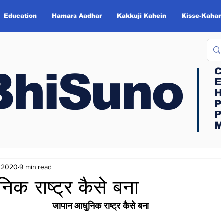
Education
Hamara Aadhar
Kakkuji Kahein
Kisse-Kahan
BhiSuno
BhiSuno
C
C
E
E
H
H
P
P
P
P
M
M
, 2020
9 min read
िक राष्ट्र कैसे बना
जापान आधुनिक राष्ट्र कैसे बना