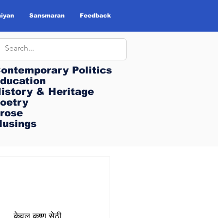
iyan
Sansmaran
Feedback
ontemporary Politics
ontemporary Politics
ducation
ducation
istory & Heritage
istory & Heritage
oetry
oetry
rose
rose
usings
usings
केवल कृष्ण सेठी