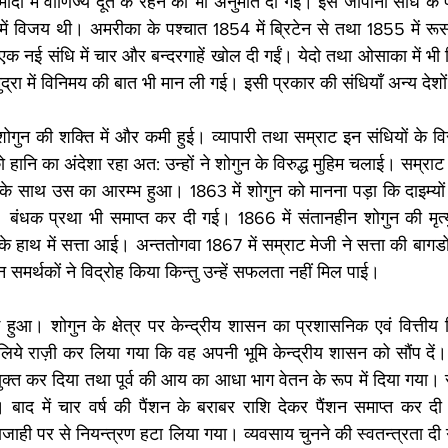
मोदा में वाणिज्य दूत के रहने की भी अनुमति दी गई। इस जापानी संधि के 
2 में विजय थी। अमरीका के पश्चात 1854 में बि्रटेन से तथा 1855 में रूस
क नई संधि में चार और बन्दरगाहें खोल दी गईं। येदो तथा ओसाका में भी वि
्रा में विनिमय की बात भी मान ली गई। इसी प्रकार की संधियाँ अन्य देशों
गुन की शक्ति में और कमी हुई। व्यापारी तथा सम्राट इन संधियों के विरुद
ो हानि का अंदेशा रहा अत: उन्हों ने शोगुन के विरुद्ध मुहिम चलाई। सम्राट 
ांग के साथ उस का आरम्भ हुआ। 1863 में शोगुन को मानना पड़ा कि दाइम्यों
। बंधक प्रथा भी समाप्त कर दी गई। 1866 में संतानहीन शोगुन की मृत्
 के हाथ में सत्ता आई। अन्ततोगवा 1867 में सम्राट मेजी ने सत्ता की बागड
न समर्थकों ने विद्रोह किया किन्तु उन्हें सफलता नहीं मिल पाई। 
ुआ। शोगुन के क्षेत्र पर केन्द्रीय शासन का प्रशासनिक एवं वित्तीय 
लिये राज़ी कर लिया गया कि वह अपनी भूमि केन्द्रीय शासन को सौंप दें। इस
ियुक्त कर दिया तथा पूर्व की आय का आधा भाग वेतन के रूप में दिया गया। सम
 बाद में चार वर्ष की पैंशन के बराबर राशि देकर पैंशन समाप्त कर 
ाजाही पर से नियन्त्रण हटा लिया गया। व्यवसाय चुनने की स्वतन्त्रता दी 