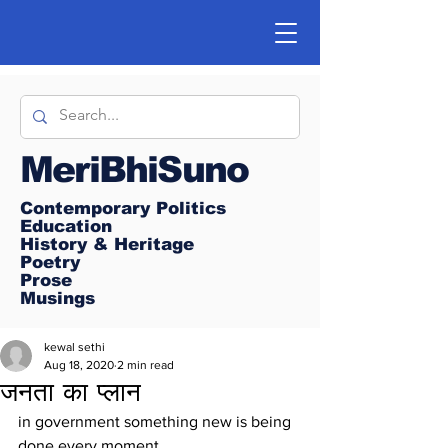
MeriBhiSuno
Contemporary Politics
Education
History & Heritage
Poetry
Prose
Musings
kewal sethi
Aug 18, 2020
2 min read
जनता का प्लान
in government something new is being 
done every moment.