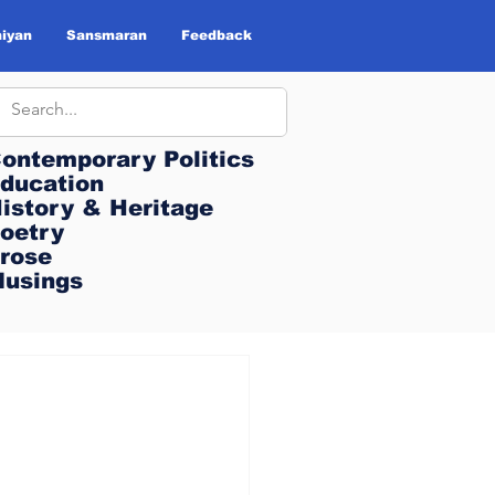
iyan
Sansmaran
Feedback
ontemporary Politics
ontemporary Politics
ducation
ducation
istory & Heritage
istory & Heritage
oetry
oetry
rose
rose
usings
usings