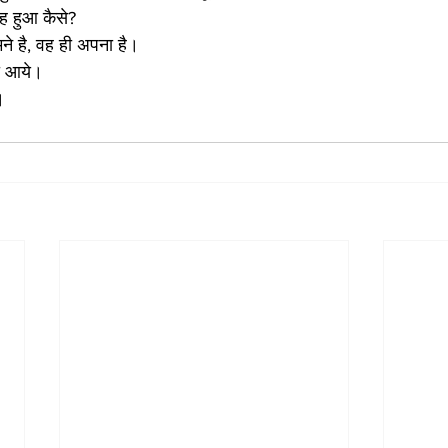
ह हुआ कैसे?
मने है, वह ही अपना है। 
को आये। 
।