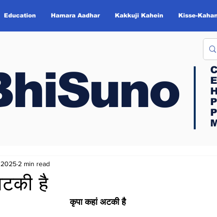
Education
Hamara Aadhar
Kakkuji Kahein
Kisse-Kahan
BhiSuno
BhiSuno
C
C
E
E
H
H
P
P
P
P
M
M
 2025
2 min read
अटकी है
कृपा कहां अटकी है 