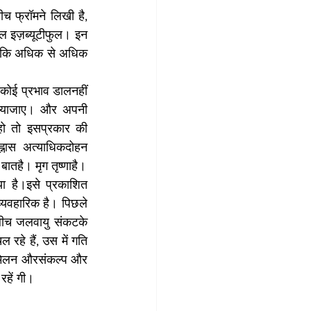
फ्रॉमने लिखी है, 
 इज़ब्यूटीफुल। इन 
 हैकि अधिक से अधिक 
कोई प्रभाव डालनहीं 
 कियाजाए। और अपनी 
हो तो इसप्रकार की 
ह्नास  अत्याधिकदोहन 
द्वारा हो,  उसपर रोक लगायाजाना कठिन है।मनुष्य की प्रवृतिही बदल जाए, ये अपेक्षा करनाएक कठिन बातहै। मृग तृष्णाहै। 
 है।इसे प्रकाशित 
व्यवहारिक है। पिछले 
ीच जलवायु संकटके 
हे हैं, उस में गति 
्मेलन औरसंकल्प और 
रहें गी। 