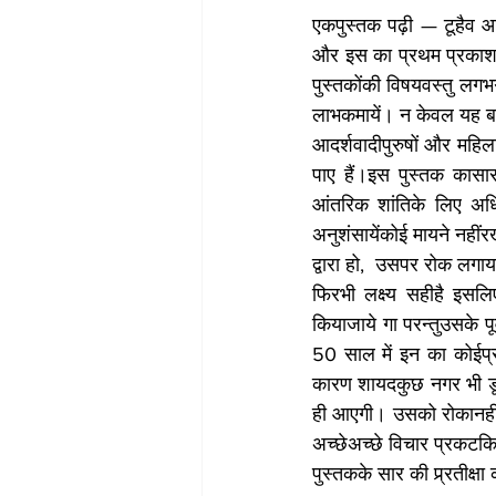
एकपुस्तक पढ़ी — टूहैव 
और इस का प्रथम प्रकाशन 
पुस्तकोंकी विषयवस्तु लगभ
लाभकमायें। न केवल यह बल
आदर्शवादीपुरुषों और महिल
पाए हैं।इस पुस्तक कासा
आंतरिक शांतिके लिए अधि
अनुशंसायेंकोई मायने नहींर
फिरभी लक्ष्य सहीहै इस
कियाजाये गा परन्तुउसके पू
50 साल में इन का कोईप
कारण शायदकुछ नगर भी डूब 
ही आएगी। उसको रोकानहीं
अच्छेअच्छे विचार प्रकटकिए
पुस्तकके सार की प्र्रतीक्षा 