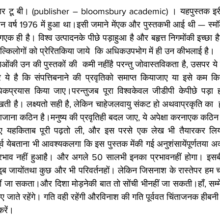
आर टू बी। (publisher – bloomsbury academic) । यहपुस्तक इरीच 
वर्ष 1976 में हुआ था।इसी जमाने मेंएक और पुस्तकभी आई थी — स्मॉल
गएक ही है। विश्व उत्पादनके पीछे पड़ाहुआ है और बहृत्त निगमोंकी इच्छा
्किलोगों को प्रेरितकिया जाये  कि अधिकउपभोग में ही उन कीभलाई है। 
ाओंकी उन की पुस्तकों की  कमी नहींहै परन्तु जोवास्तविकता है, उसपर ये 
र ये है कि संपत्तिबनाने की प्रवृतिको समाप्त कियाजाए या इसे कम
कप्रयास किया जाए।परन्तुजब पूरा विश्वकेवल जीडीपी केपीछे पड़ा 
खती है। लक्ष्यतो सही है, लेकिन चाहेजलवायु संकट हो अ​थवाप्रकृति का  
लिए यहकिताब पूरी पढ़तो ली, और इस परसे एक लेख भी तैयारकर लिया
र्व येबताना भी आवश्यकलगा कि इस पुस्तक मेंकी गई अनुशंसायेंपूर्णतया अ
्रभाव नहीं हुआहै। और अगले 50 सालभी इनका प्रभावनहीं होगा। इसब
जायोंतथा कुछ और भी परिवर्तनहों। लेकिन जिसनाश के रास्तेपर हम चल र
 जा सकता।और दिशा मोड़नेकी बात तो सोंची भीनहीं जा सकती।हाँ, सम
 जाते रहेंगे। गति वही रहेंगी औरविनाश की गति पूर्ववत चिंताजनक हीबनी 
करें। 