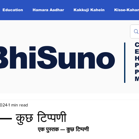
Education
Hamara Aadhar
Kakkuji Kahein
Kisse-Kahan
BhiSuno
BhiSuno
C
C
E
E
H
H
P
P
P
P
M
M
2024
1 min read
— कुछ टिप्पणी
एक पुस्तक — कुछ टिप्पणी