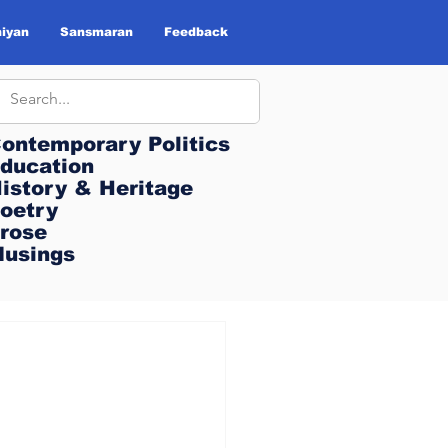
iyan
Sansmaran
Feedback
ontemporary Politics
ontemporary Politics
ducation
ducation
istory & Heritage
istory & Heritage
oetry
oetry
rose
rose
usings
usings