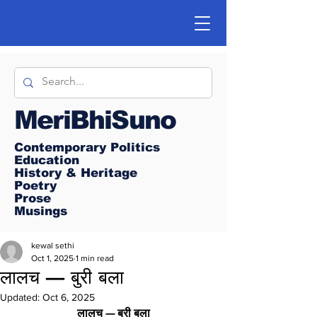
MeriBhiSuno
Contemporary Politics
Education
History & Heritage
Poetry
Prose
Musings
kewal sethi
Oct 1, 2025
1 min read
लालच — बुरी बला
Updated:
Oct 6, 2025
लालच — बुरी बला