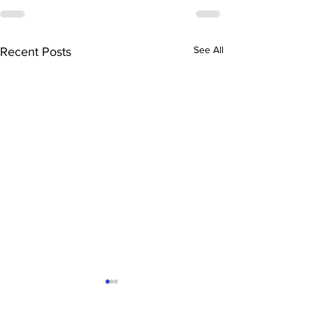
See All
Recent Posts
Genghis Khan - a
20 जुलाई की याद में
tribute